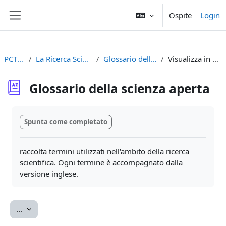
Vai al contenuto principale
Ospite
Login
Pannello laterale
PCTO2023
La Ricerca Scientifica e Internet
Glossario della scienza aperta
Visualizza in ordine alfabetico
Glossario della scienza aperta
Aggregazione dei criteri
Spunta come completato
raccolta termini utilizzati nell'ambito della ricerca
scientifica. Ogni termine è accompagnato dalla
versione inglese.
Esporta voci
...