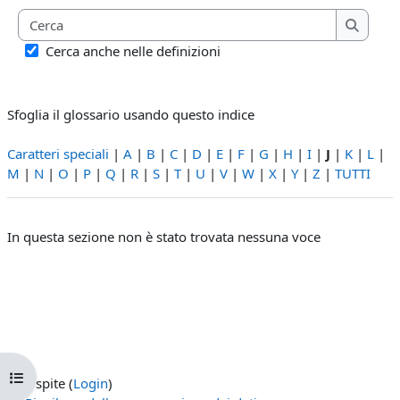
Cerca
Cerca
Cerca anche nelle definizioni
Sfoglia il glossario usando questo indice
Caratteri speciali
|
A
|
B
|
C
|
D
|
E
|
F
|
G
|
H
|
I
|
J
|
K
|
L
|
M
|
N
|
O
|
P
|
Q
|
R
|
S
|
T
|
U
|
V
|
W
|
X
|
Y
|
Z
|
TUTTI
In questa sezione non è stato trovata nessuna voce
Apri indice del corso
Ospite (
Login
)