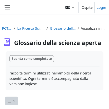
Vai al contenuto principale
Ospite
Login
Pannello laterale
PCTO2023
La Ricerca Scientifica e Internet
Glossario della scienza aperta
Visualizza in ordine alfabetico
Glossario della scienza aperta
Aggregazione dei criteri
Spunta come completato
raccolta termini utilizzati nell'ambito della ricerca
scientifica. Ogni termine è accompagnato dalla
versione inglese.
Esporta voci
...