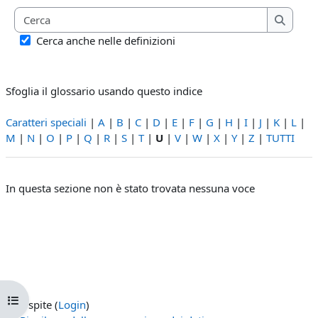
Cerca
Cerca
Cerca anche nelle definizioni
Sfoglia il glossario usando questo indice
Caratteri speciali
|
A
|
B
|
C
|
D
|
E
|
F
|
G
|
H
|
I
|
J
|
K
|
L
|
M
|
N
|
O
|
P
|
Q
|
R
|
S
|
T
|
U
|
V
|
W
|
X
|
Y
|
Z
|
TUTTI
In questa sezione non è stato trovata nessuna voce
Apri indice del corso
Ospite (
Login
)