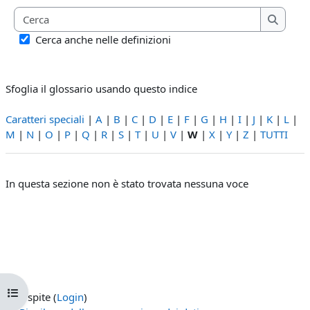
Cerca
Cerca
Cerca anche nelle definizioni
Sfoglia il glossario usando questo indice
Caratteri speciali
|
A
|
B
|
C
|
D
|
E
|
F
|
G
|
H
|
I
|
J
|
K
|
L
|
M
|
N
|
O
|
P
|
Q
|
R
|
S
|
T
|
U
|
V
|
W
|
X
|
Y
|
Z
|
TUTTI
In questa sezione non è stato trovata nessuna voce
Apri indice del corso
Ospite (
Login
)