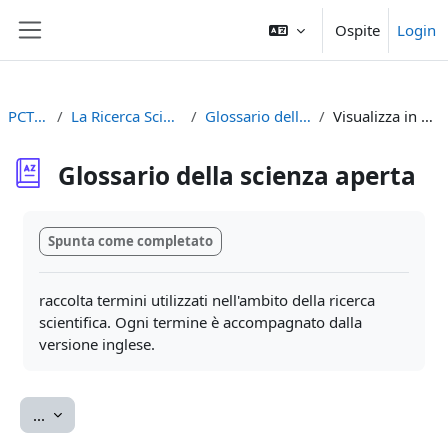
Vai al contenuto principale
Ospite
Login
Pannello laterale
PCTO2023
La Ricerca Scientifica e Internet
Glossario della scienza aperta
Visualizza in ordine alfabetico
Glossario della scienza aperta
Aggregazione dei criteri
Spunta come completato
raccolta termini utilizzati nell'ambito della ricerca
scientifica. Ogni termine è accompagnato dalla
versione inglese.
Esporta voci
...