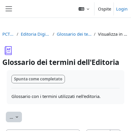
Vai al contenuto principale
Ospite
Login
Pannello laterale
PCTO2023
Editoria Digitale Accademica
Glossario dei termini dell'Editoria
Visualizza in ordine alfabetico
Glossario dei termini dell'Editoria
Aggregazione dei criteri
Spunta come completato
Glossario con i termini utilizzati nell'editoria.
Esporta voci
...