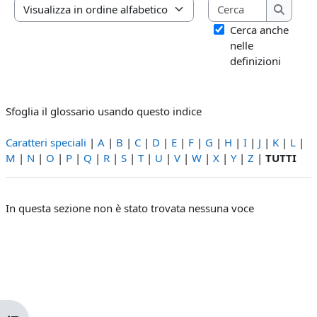
Cerca
Sfoglia il glossario usando questo indice
Cerca
Cerca anche
nelle
definizioni
Sfoglia il glossario usando questo indice
Caratteri speciali
|
A
|
B
|
C
|
D
|
E
|
F
|
G
|
H
|
I
|
J
|
K
|
L
|
M
|
N
|
O
|
P
|
Q
|
R
|
S
|
T
|
U
|
V
|
W
|
X
|
Y
|
Z
|
TUTTI
In questa sezione non è stato trovata nessuna voce