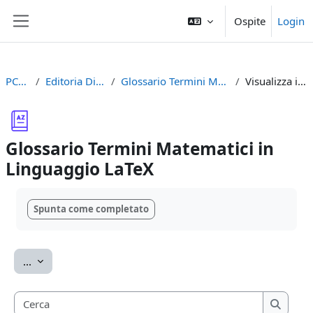
Vai al contenuto principale
Ospite
Login
Pannello laterale
PCTO2023
Editoria Digitale Accademica
Glossario Termini Matematici in Linguaggio LaTeX
Visualizza in ordine alfabetico
Glossario Termini Matematici in
Linguaggio LaTeX
Aggregazione dei criteri
Spunta come completato
Esporta voci
...
Cerca