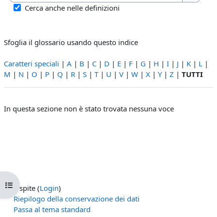
Cerca
Cerca anche nelle definizioni
Sfoglia il glossario usando questo indice
Caratteri speciali
|
A
|
B
|
C
|
D
|
E
|
F
|
G
|
H
|
I
|
J
|
K
|
L
|
M
|
N
|
O
|
P
|
Q
|
R
|
S
|
T
|
U
|
V
|
W
|
X
|
Y
|
Z
|
TUTTI
In questa sezione non è stato trovata nessuna voce
Apri indice del corso
Ospite (
Login
)
Riepilogo della conservazione dei dati
Passa al tema standard