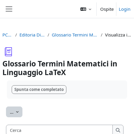
Vai al contenuto principale
Ospite
Login
Pannello laterale
PCTO2023
Editoria Digitale Accademica
Glossario Termini Matematici in Linguaggio LaTeX
Visualizza in ordine alfabetico
Glossario Termini Matematici in
Linguaggio LaTeX
Aggregazione dei criteri
Spunta come completato
Esporta voci
...
Cerca