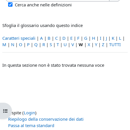
Cerca
Cerca anche nelle definizioni
Sfoglia il glossario usando questo indice
Caratteri speciali
|
A
|
B
|
C
|
D
|
E
|
F
|
G
|
H
|
I
|
J
|
K
|
L
|
M
|
N
|
O
|
P
|
Q
|
R
|
S
|
T
|
U
|
V
|
W
|
X
|
Y
|
Z
|
TUTTI
In questa sezione non è stato trovata nessuna voce
Apri indice del corso
Ospite (
Login
)
Riepilogo della conservazione dei dati
Passa al tema standard