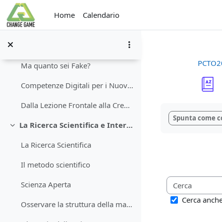
Vai al contenuto principale
Home
Calendario
Introduzione
Minimizza
Competenze Digitali per i nuovi cittadini della sc...
PCTO2
Ma quanto sei Fake?
Competenze Digitali per i Nuovi Cittadini della Scienza
Dalla Lezione Frontale alla Creazione Collaborativa di Contenuti Didattici Digitali
Aggregazione de
Spunta come c
La Ricerca Scientifica e Internet
Minimizza
La Ricerca Scientifica
Il metodo scientifico
Scienza Aperta
Cerca anche 
Osservare la struttura della materia