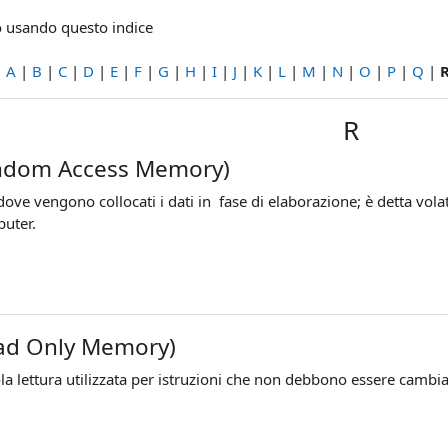
io usando questo indice
|
A
|
B
|
C
|
D
|
E
|
F
|
G
|
H
|
I
|
J
|
K
|
L
|
M
|
N
|
O
|
P
|
Q
|
R
ndom Access Memory)
ove vengono collocati i dati in fase di elaborazione; è detta vola
puter.
ad Only Memory)
a lettura utilizzata per istruzioni che non debbono essere cambia