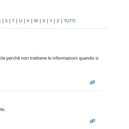
R
|
S
|
T
|
U
|
V
|
W
|
X
|
Y
|
Z
|
TUTTI
tile perché non trattiene le informazioni quando si
te.