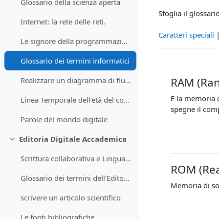
Glossario della scienza aperta
Sfoglia il glossar
Internet: la rete delle reti.
Caratteri speciali
Le signore della programmazione
Glossario dei termini informatici
RAM (Ra
Realizzare un diagramma di flusso
E la memoria d
Linea Temporale dell'età del computer.
spegne il com
Parole del mondo digitale
Editoria Digitale Accademica
Minimizza
Scrittura collaborativa e Linguaggio di videoscrittura
ROM (Re
Glossario dei termini dell'Editoria
Memoria di sol
scrivere un articolo scientifico
Le fonti bibliografiche