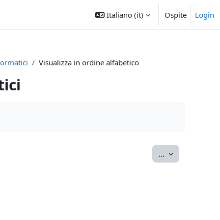
Italiano ‎(it)‎
Ospite
Login
formatici
Visualizza in ordine alfabetico
ici
Esporta voci
...