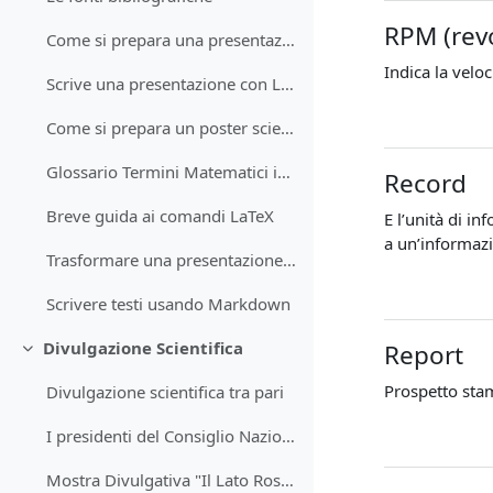
RPM (rev
Come si prepara una presentazione scientifica
Indica la veloc
Scrive una presentazione con LaTeX
Come si prepara un poster scientifico
Glossario Termini Matematici in Linguaggio LaTeX
Record
Breve guida ai comandi LaTeX
E l’unità di in
a un’informazi
Trasformare una presentazione in un video
Scrivere testi usando Markdown
Divulgazione Scientifica
Report
Minimizza
Prospetto stam
Divulgazione scientifica tra pari
I presidenti del Consiglio Nazionale delle Ricerche
Mostra Divulgativa "Il Lato Rosa della Scienza"