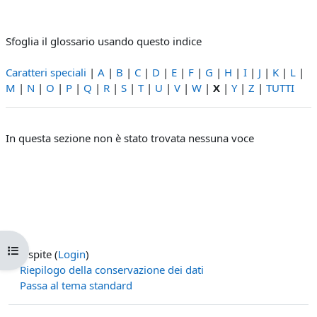
Sfoglia il glossario usando questo indice
Caratteri speciali
|
A
|
B
|
C
|
D
|
E
|
F
|
G
|
H
|
I
|
J
|
K
|
L
|
M
|
N
|
O
|
P
|
Q
|
R
|
S
|
T
|
U
|
V
|
W
|
X
|
Y
|
Z
|
TUTTI
In questa sezione non è stato trovata nessuna voce
Apri indice del corso
Ospite (
Login
)
Riepilogo della conservazione dei dati
Passa al tema standard