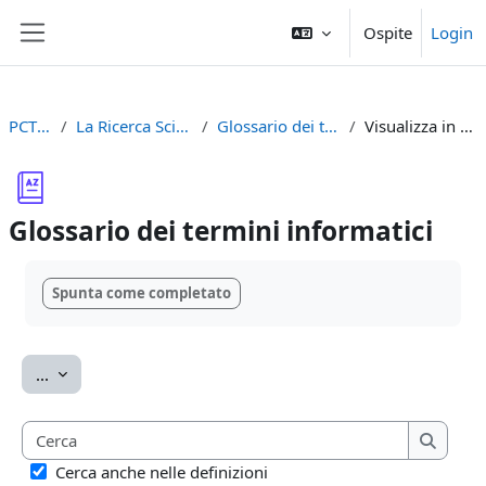
Vai al contenuto principale
Ospite
Login
Pannello laterale
PCTO2023
La Ricerca Scientifica e Internet
Glossario dei termini informatici
Visualizza in ordine alfabetico
Glossario dei termini informatici
Aggregazione dei criteri
Spunta come completato
Esporta voci
...
Cerca
Cerca
Cerca anche nelle definizioni