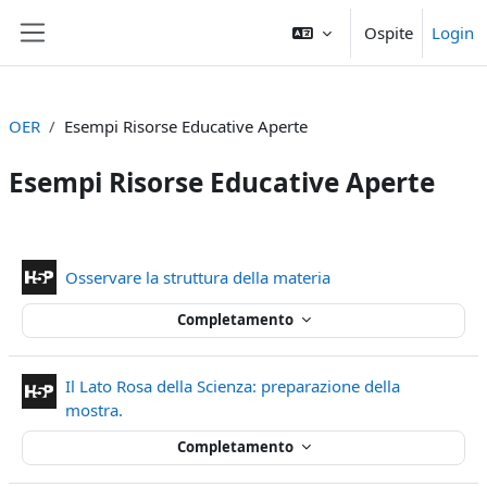
Vai al contenuto principale
Ospite
Login
Pannello laterale
OER
Esempi Risorse Educative Aperte
Esempi Risorse Educative Aperte
Schema della sezione
Contenuto Interattiv
Osservare la struttura della materia
Completamento
Il Lato Rosa della Scienza: preparazione della
Contenuto Interattivo
mostra.
Completamento