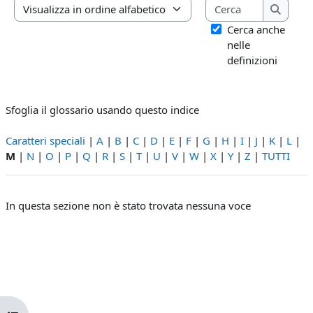
Cerca
Sfoglia il glossario usando questo indice
Cerca
Cerca anche
nelle
definizioni
Sfoglia il glossario usando questo indice
Caratteri speciali
|
A
|
B
|
C
|
D
|
E
|
F
|
G
|
H
|
I
|
J
|
K
|
L
|
M
|
N
|
O
|
P
|
Q
|
R
|
S
|
T
|
U
|
V
|
W
|
X
|
Y
|
Z
|
TUTTI
In questa sezione non è stato trovata nessuna voce