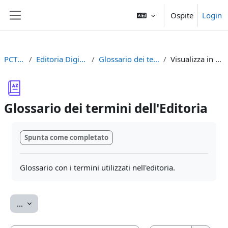
Vai al contenuto principale
Ospite
Login
Pannello laterale
PCTO2023
Editoria Digitale Accademica
Glossario dei termini dell'Editoria
Visualizza in ordine alfabetico
Glossario dei termini dell'Editoria
Aggregazione dei criteri
Spunta come completato
Glossario con i termini utilizzati nell'editoria.
Esporta voci
...