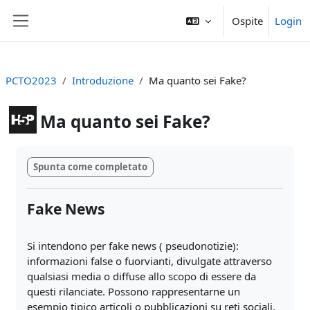
Vai al contenuto principale
Ospite
Login
Pannello laterale
PCTO2023
Introduzione
Ma quanto sei Fake?
Ma quanto sei Fake?
Aggregazione dei criteri
Spunta come completato
Fake News
Si intendono per fake news ( pseudonotizie):
informazioni false o fuorvianti, divulgate attraverso
qualsiasi media o diffuse allo scopo di essere da
questi rilanciate. Possono rappresentarne un
esempio tipico articoli o pubblicazioni su reti sociali,