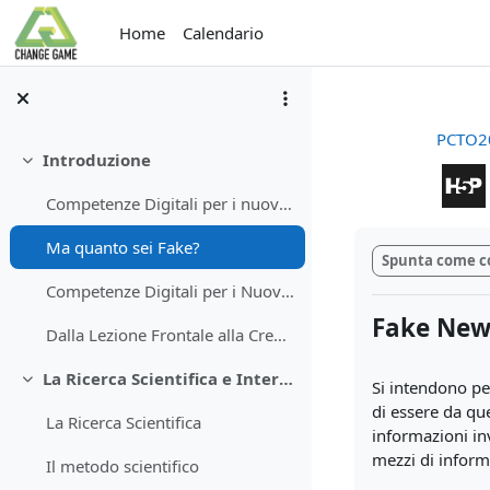
Vai al contenuto principale
Home
Calendario
PCTO2
Introduzione
Minimizza
Competenze Digitali per i nuovi cittadini della sc...
Aggregazione de
Ma quanto sei Fake?
Spunta come c
Competenze Digitali per i Nuovi Cittadini della Scienza
Fake New
Dalla Lezione Frontale alla Creazione Collaborativa di Contenuti Didattici Digitali
La Ricerca Scientifica e Internet
Si intendono pe
Minimizza
di essere da que
La Ricerca Scientifica
informazioni inv
mezzi di inform
Il metodo scientifico