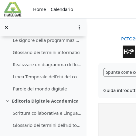
Vai al contenuto principale
Osservare la struttura della materia
Home
Calendario
Glossario della scienza aperta
Internet: la rete delle reti.
PCTO2
Le signore della programmazione
Glossario dei termini informatici
Realizzare un diagramma di flusso
Aggregazione de
Spunta come c
Linea Temporale dell'età del computer.
Parole del mondo digitale
Guida introdutti
Editoria Digitale Accademica
Minimizza
Scrittura collaborativa e Linguaggio di videoscrittura
Glossario dei termini dell'Editoria