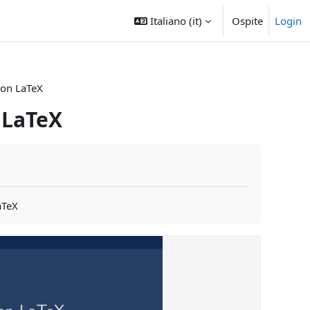
Italiano ‎(it)‎
Ospite
Login
con LaTeX
 LaTeX
aTeX