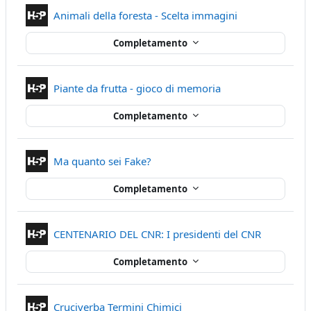
Contenuto Inter
Animali della foresta - Scelta immagini
Completamento
Contenuto Interatt
Piante da frutta - gioco di memoria
Completamento
Contenuto Interattivo
Ma quanto sei Fake?
Completamento
Contenuto 
CENTENARIO DEL CNR: I presidenti del CNR
Completamento
Contenuto Interattivo
Cruciverba Termini Chimici