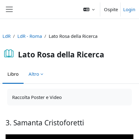
Vai al contenuto principale
Ospite
Login
Pannello laterale
LdR
LdR - Roma
Lato Rosa della Ricerca
Lato Rosa della Ricerca
Libro
Altro
Aggregazione dei criteri
Raccolta Poster e Video
3. Samanta Cristoforetti