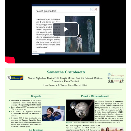
Riproduci
il
video