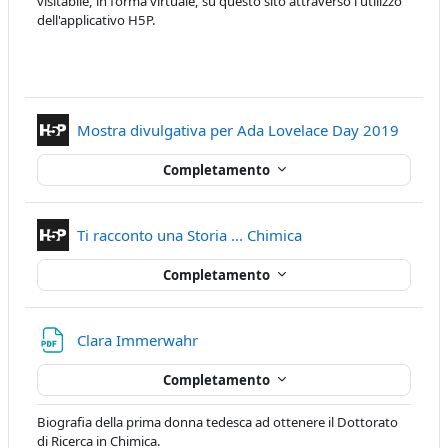
visitabile, in forma virtuale, su questo sito attraverso l'utilizzo
dell'applicativo H5P.
Contenu
Mostra divulgativa per Ada Lovelace Day 2019
Completamento
Contenuto Interattiv
Ti racconto una Storia ... Chimica
Completamento
File
Clara Immerwahr
Completamento
Biografia della prima donna tedesca ad ottenere il Dottorato
di Ricerca in Chimica.