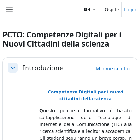
Vai al contenuto principale
Ospite
Login
Pannello laterale
PCTO: Competenze Digitali per i
Nuovi Cittadini della scienza
Schema della sezione
Introduzione
Minimizza tutto
Minimizza
Competenze Digitali per i nuovi
cittadini della scienza
Q
uesto percorso formativo è basato
sull’applicazione delle Tecnologie di
Internet e della Comunicazione (TIC) alla
ricerca scientifica e all’editoria accademica.
Gli studenti seguiranno un breve corso, in