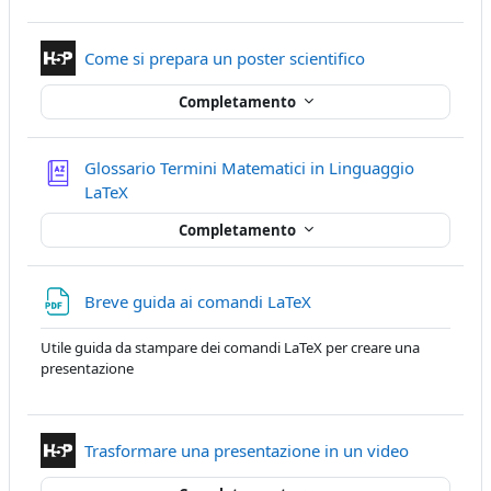
Contenuto Intera
Come si prepara un poster scientifico
Completamento
Glossario Termini Matematici in Linguaggio
LaTeX
Completamento
File
Breve guida ai comandi LaTeX
Utile guida da stampare dei comandi LaTeX per creare una
presentazione
Contenuto 
Trasformare una presentazione in un video